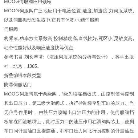
MOOG伺服阀应用领域
MOOG伺服阀广泛地应用于电液位置,速度,加速度,力伺服系统,
以及伺服振动发生器中.它具有体积小,结伺服阀
伺服阀
构紧凑,功率放大系数高,控制精度高,直线性好,死区小,灵敏度高,
动态性能好以及响应速度快等优点.
参考书目 刘长年著:《液压伺服系统的分析与设计》，科学出版
社，北京，1985。
折叠编辑本段类型
防滞伺服活门
MOOG伺服阀属于两级阀，*级为喷嘴档板式，由控制信号控制
其出口压力，第二级为滑阀式，执行控制级至刹车缸的压力。当
无信号作用时， 由於压力喷嘴出口油压力的作用，使伺服阀挡
板靠在回油喷嘴上，此时压力口的油压作用在滑阀阀芯上，使刹
车口同计量油口直接连通，刹车口压力同飞行员控制的计量油压