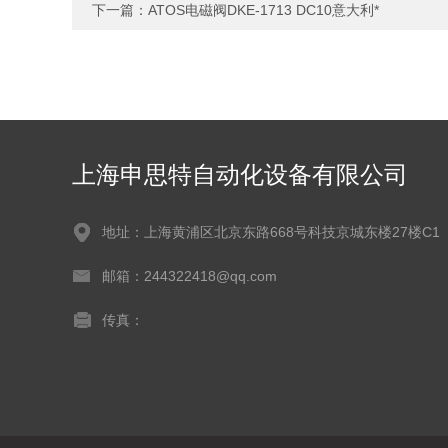
下一篇：
ATOS电磁阀DKE-1713 DC10意大利*
上海申思特自动化设备有限公司
地址：上海黄浦区北京东路668号科技京城东楼27楼C1
邮箱：244322418@qq.com
传真：