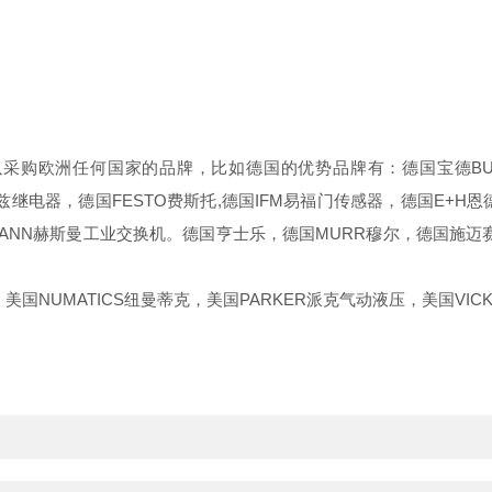
购欧洲任何国家的品牌，比如德国的优势品牌有：德国宝德BURK
尔兹继电器，德国FESTO费斯托,德国IFM易福门传感器，德国E+H恩德
HMANN赫斯曼工业交换机。德国亨士乐，德国MURR穆尔，德国施迈赛
国NUMATICS纽曼蒂克，美国PARKER派克气动液压，美国VICK