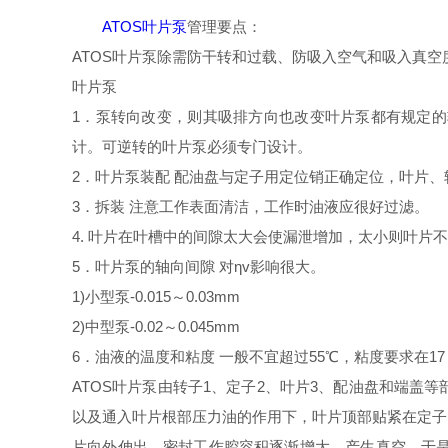
ATOS叶片泵
管理要点：
ATOS叶片泵除需防干转和过载、防吸入空气和吸入真空
叶片泵
1．泵转向改变，则其吸排方向也改变叶片泵都有规定
计。可逆转的叶片泵必须专门设计。
2．叶片泵装配 配油盘与定子用定位销正确定位，叶片
3．拆装 注意工作表面清洁，工作时油液应很好过滤。
4. 叶片在叶槽中的间隙太大会使漏泄增加，太小则叶片
5．叶片泵的轴向间隙 对ηv影响很大。
1)小型泵-0.015～0.03mm
2)中型泵-0.02～0.045mm
6．油液的温度和粘度 一般不宜超过55℃，粘度要求在1
ATOS叶片泵由转子1、定子2、叶片3、配油盘和端
以及通入叶片根部压力油的作用下，叶片顶部贴紧在定子
片向外伸出，密封工作腔容积逐渐增大，产生真空，于是