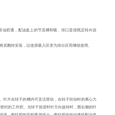
排油腔通，配油盘上的节流槽和吸、排口是按既定转向设
可将其翻转安装，以使原吸入区变为排出区而继续使用。
心。叶片在转子的槽内可灵活滑动，在转子转动时的离心力
个密封的工作腔。当转子按逆时针方向旋转时，图右侧的叶
里缩进，密封腔的容积逐渐缩小，密封腔中的油液经配油盘