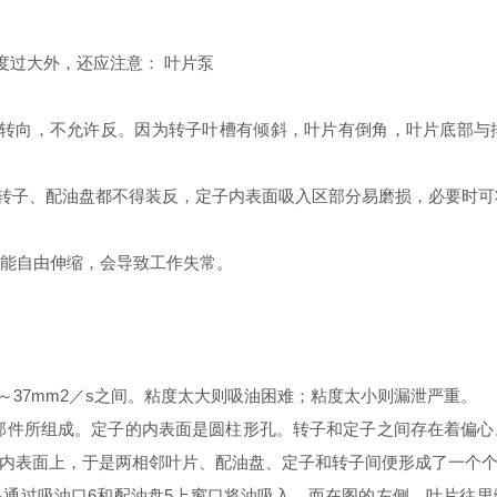
度过大外，还应注意： 叶片泵
的转向，不允许反。因为转子叶槽有倾斜，叶片有倒角，叶片底部与
、转子、配油盘都不得装反，定子内表面吸入区部分易磨损，必要时
不能自由伸缩，会导致工作失常。
7～37mm2／s之间。粘度太大则吸油困难；粘度太小则漏泄严重。
盖等部件所组成。定子的内表面是圆柱形孔。转子和定子之间存在着偏
内表面上，于是两相邻叶片、配油盘、定子和转子间便形成了一个
通过吸油口6和配油盘5上窗口将油吸入。而在图的左侧。叶片往