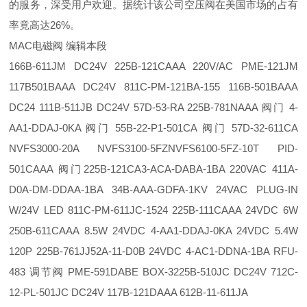
的服务，深受用户欢迎。据统计该公司空压阀在美国市场的占有
率竟高达26%。
MAC电磁阀 编辑本段
166B-611JM DC24V 225B-121CAAA 220V/AC PME-121JM
117B501BAAA DC24V 811C-PM-121BA-155 116B-501BAAA
DC24 111B-511JB DC24V 57D-53-RA 225B-781NAAA 阀门 4-
AA1-DDAJ-0KA 阀门 55B-22-P1-501CA 阀门 57D-32-611CA
NVFS3000-20A NVFS3100-5FZNVFS6100-5FZ-10T PID-
501CAAA 阀门225B-121CA3-ACA-DABA-1BA 220VAC 411A-
D0A-DM-DDAA-1BA 34B-AAA-GDFA-1KV 24VAC PLUG-IN
W/24V LED 811C-PM-611JC-1524 225B-111CAAA 24VDC 6W
250B-611CAAA 8.5W 24VDC 4-AA1-DDAJ-0KA 24VDC 5.4W
120P 225B-761JJ52A-11-D0B 24VDC 4-AC1-DDNA-1BA RFU-
483 调节阀 PME-591DABE BOX-3225B-510JC DC24V 712C-
12-PL-501JC DC24V 117B-121DAAA 612B-11-611JA