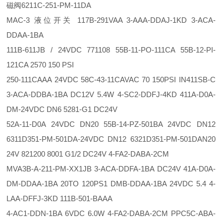
磁阀6211C-251-PM-11DA
MAC-3 液位开关 117B-291VAA 3-AAA-DDAJ-1KD 3-ACA-
DDAA-1BA
111B-611JB / 24VDC 771108 55B-11-PO-111CA 55B-12-PI-
121CA 2570 150 PSI
250-111CAAA 24VDC 58C-43-11CAVAC 70 150PSI IN411SB-C
3-ACA-DDBA-1BA DC12V 5.4W 4-SC2-DDFJ-4KD 411A-D0A-
DM-24VDC DN6 5281-G1 DC24V
52A-11-D0A 24VDC DN20 55B-14-PZ-501BA 24VDC DN12
6311D351-PM-501DA-24VDC DN12 6321D351-PM-501DAN20
24V 821200 8001 G1/2 DC24V 4-FA2-DABA-2CM
MVA3B-A-211-PM-XX1JB 3-ACA-DDFA-1BA DC24V 41A-D0A-
DM-DDAA-1BA 20TO 120PS1 DMB-DDAA-1BA 24VDC 5.4 4-
LAA-DFFJ-3KD 111B-501-BAAA
4-AC1-DDN-1BA 6VDC 6.0W 4-FA2-DABA-2CM PPC5C-ABA-