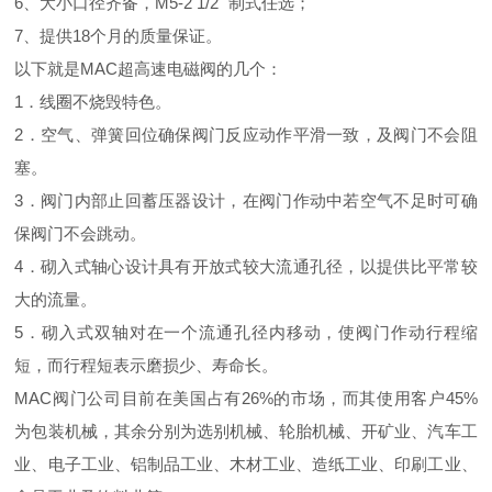
6、大小口径齐备，M5-2 1/2" 制式任选；
7、提供18个月的质量保证。
以下就是MAC超高速电磁阀的几个：
1．线圈不烧毁特色。
2．空气、弹簧回位确保阀门反应动作平滑一致，及阀门不会阻
塞。
3．阀门内部止回蓄压器设计，在阀门作动中若空气不足时可确
保阀门不会跳动。
4．砌入式轴心设计具有开放式较大流通孔径，以提供比平常较
大的流量。
5．砌入式双轴对在一个流通孔径内移动，使阀门作动行程缩
短，而行程短表示磨损少、寿命长。
MAC阀门公司目前在美国占有26%的市场，而其使用客户45%
为包装机械，其余分别为选别机械、轮胎机械、开矿业、汽车工
业、电子工业、铝制品工业、木材工业、造纸工业、印刷工业、