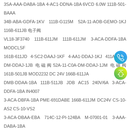
3SA-AAA-DABA-1BA 4-AC1-DDNA-1BA 6VCD 6.0W 111B-501-
BAAA
34B-ABA-GDFA-1KV 111B-G115M 52A-11-AOB-GEMO-1KJ
116B-611JB 电子阀
VL18-3F3740 111B-611JM 111B-611JM 3-ACA-DDFA-1BA
MODCLSF
161B-611JD 4-SC2-DAAJ-1KF 4-AA1-DDAJ-1KJ 411A-D0A-
DM-DDAJ-1JB 电磁阀52A-11-C0A-DM-DDAJ-1JM 电磁阀
161B-501JB MOD2232 DC 24V 166B-611JA
DMB-DDAA-1BA 111B-511JB JDB AC15 240V/6A 3-ACA-
DDFA-1BA IN4007
3-ACA-DBFA-1BA PME-691DABE 166B-611JM DC24V CS-10-
AS2 CS-10-VS2
3-ACA-DBAA-EBA 714C-12-PI-124BA M-07001-01 3-AAA-
DABA-1BA