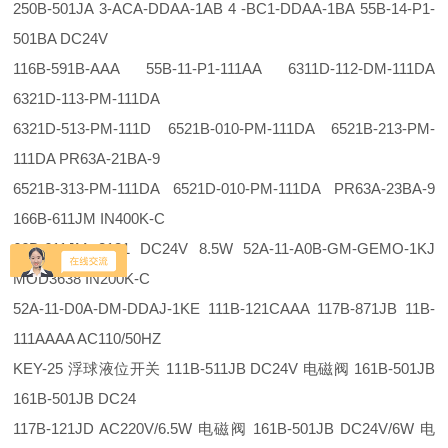
250B-501JA 3-ACA-DDAA-1AB 4 -BC1-DDAA-1BA 55B-14-P1-
501BA DC24V
116B-591B-AAA 55B-11-P1-111AA 6311D-112-DM-111DA
6321D-113-PM-111DA
6321D-513-PM-111D 6521B-010-PM-111DA 6521B-213-PM-
111DA PR63A-21BA-9
6521B-313-PM-111DA 6521D-010-PM-111DA PR63A-23BA-9
166B-611JM IN400K-C
66B-611JM 2181 DC24V 8.5W 52A-11-A0B-GM-GEMO-1KJ
MOD3638 IN200K-C
52A-11-D0A-DM-DDAJ-1KE 111B-121CAAA 117B-871JB 11B-
111AAAA AC110/50HZ
KEY-25 浮球液位开关 111B-511JB DC24V 电磁阀 161B-501JB
161B-501JB DC24
117B-121JD AC220V/6.5W 电磁阀 161B-501JB DC24V/6W 电