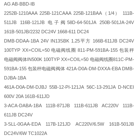
AG AB-BBD-IB
2252B-1210AAA 225B-121CAAA 225B-121BAA（1/4） 111B-
511JB 116B-121JB 电子阀58D-64-501JA 250B-501JA-24V
161B-501JB/2232 DC24V 1668-611 DC24
DMB-DDAA-1BA 24V IN13SBK 1.25平方 166B-611JB DC24V
100TYP XX=COIL=50 电磁阀线圈 811-PM-591BA-155 包装秤
电磁阀阀体IN500K 100TYP XX=COIL=50 电磁阀线圈811C-PM-
591BA-155 包装秤电磁阀阀体 421A-D0A-DM-DXXA-EBA DMB-
DJBA-1BA
461A-D0A-DM-DJBJ 55B-12-PI-121JA 56C-13-291JA D-NCEI
600V 20A 161B-611JD
3-ACA-DABA-1BA 111B-871JB 111B-611JB AC220V 111B-
611JB DC24V
3-SLL-0GAA-EDA 117B-121JD AC220V/6.5W 161B-501JB
DC24V/6W TC1022A